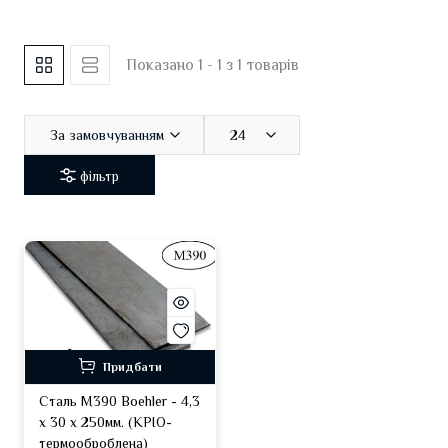
Показано 1 - 1 з 1 товарів
За замовчуванням
24
фільтр
Придбати
Сталь M390 Boehler - 4,3
х 30 х 250мм. (КРІО-
термооброблена)