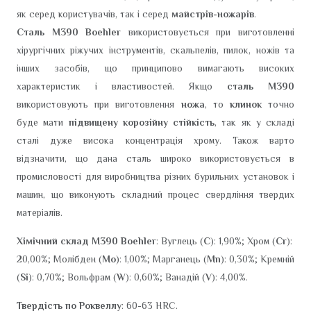
як серед користувачів, так і серед
майстрів-ножарів
.
Сталь M390 Boehler
використовується при виготовленні
хірургічних ріжучих інструментів, скальпелів, пилок, ножів та
інших засобів, що принципово вимагають високих
характеристик і властивостей. Якщо
сталь M390
використовують при виготовлення
ножа
, то
клинок
точно
буде мати
підвищену корозійну стійкість
, так як у складі
сталі дуже висока концентрація хрому. Також варто
відзначити, що дана сталь широко використовується в
промисловості для виробництва різних бурильних установок і
машин, що виконують складний процес свердління твердих
матеріалів.
Хімічний склад М390 Boehler
: Вуглець (
C
): 1,90%; Хром (
Cr
):
20,00%; Молібден (
Mo
): 1,00%; Марганець (
Mn
): 0,30%; Кремній
(
Si
): 0,70%; Вольфрам (
W
): 0,60%; Ванадій (
V
): 4,00%.
Твердість по Роквеллу
: 60-63 HRC.