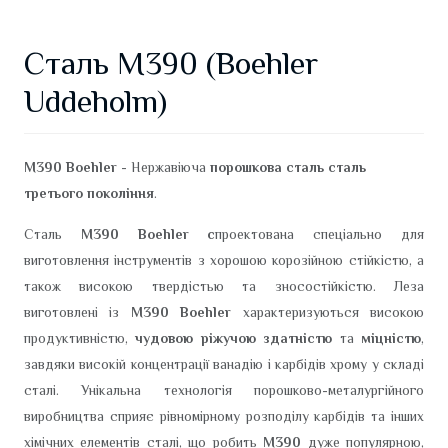
Сталь M390 (Boehler
Uddeholm)
М390 Boehler
- Нержавіюча
порошкова сталь сталь
третього покоління
.
Сталь
М390 Boehler с
проектована спеціально для
виготовлення інструментів з хорошою корозійною стійкістю, а
також високою твердістью та зносостійкістю. Леза
виготовлені із
M390 Boehler
характеризуються високою
продуктивністю,
чудовою ріжучою здатністю
та
міцністю
,
завдяки високій концентрації ванадію і карбідів хрому у складі
сталі. Унікальна технологія порошково-металургійного
виробництва сприяє рівномірному розподілу карбідів та інших
хімічних елементів сталі, що робить
M390
дуже популярною,