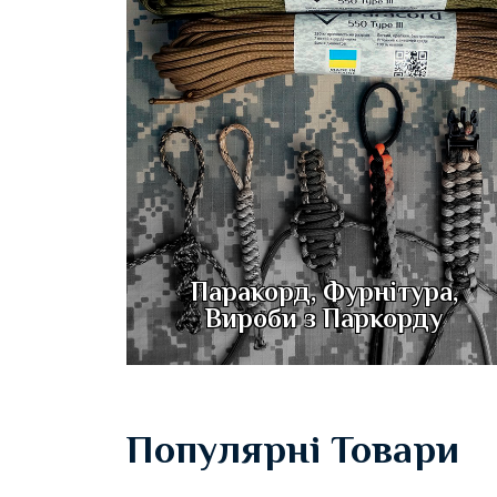
Паракорд, Фурнітура,
Вироби з Паркорду
Популярні Товари