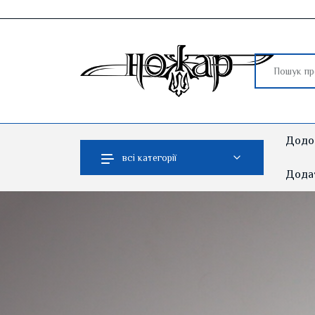
Додо
всі категорії
Додат