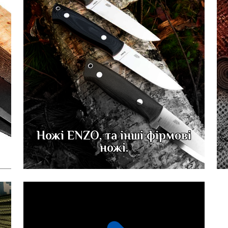
Ножі ENZO, та інші фірмові
ножі.