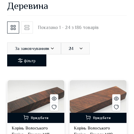
Деревина
Показано 1 - 24 з 186 товарів
За замовчуванням
24
фільтр
Придбати
Придбати
Корінь Волоського
Корінь Волоського