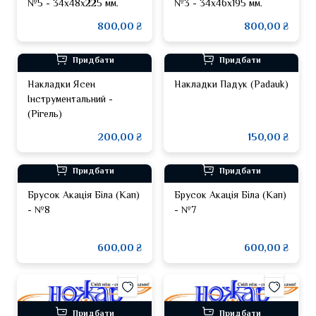
№5 - 34x48x225 мм.
№3 - 34x46x195 мм.
800,00 ₴
800,00 ₴
Придбати
Придбати
Накладки Ясен
Накладки Падук (Padauk)
Інструментальний -
(Рігель)
200,00 ₴
150,00 ₴
Придбати
Придбати
Брусок Акація Біла (Кап)
Брусок Акація Біла (Кап)
- №8
- №7
600,00 ₴
600,00 ₴
Придбати
Придбати