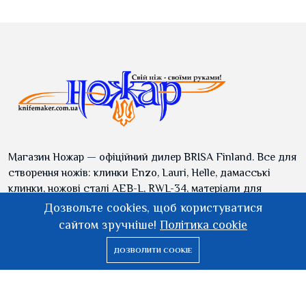
Магазин Ножар — офіційний дилер BRISA Finland. Все для
створення ножів: клинки Enzo, Lauri, Helle, дамасські
клинки, ножові сталі AEB-L, RWL-34, матеріали для
руків'я, інструменти, шкіра та готові ножі.
Дозвольте cookies, щоб користуватися
сайтом зручніше!
Політика cookie
ДОЗВОЛИТИ COOKIE
Список
Обліковий
Магазин
Пошук
бажань
запис
Меню
НАШІ КОНТАКТИ
Для зв'язку з консультантом