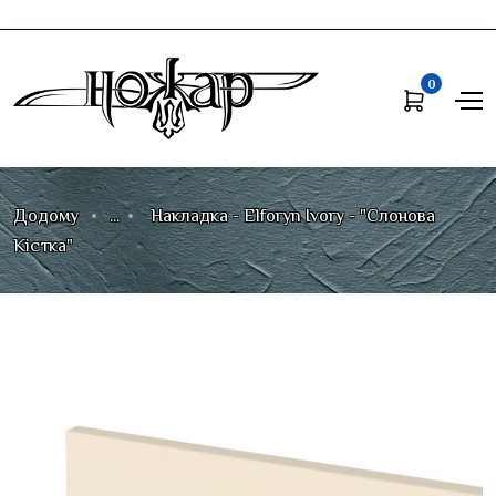
0
Додому
...
Накладка - Elforyn Ivory - "Слонова
Кістка"