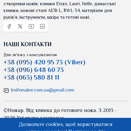
створення ножів: клинки Enzo, Lauri, Helle, дамасські
клинки, ножові сталі AEB-L, RWL-34, матеріали для
руків'я, інструменти, шкіра та готові ножі.
НАШІ КОНТАКТИ
Для зв'язку з консультантом
+38 (095) 420 95 73 (Viber)
+38 (096) 648 60 73
+38 (063) 580 81 11
knifemaker.com.ua@gmail.com
©Ножар. Від клинка до готового ножа. З 2013 -
2026 Усі права захищено.
Дозвольте cookies, щоб користуватися