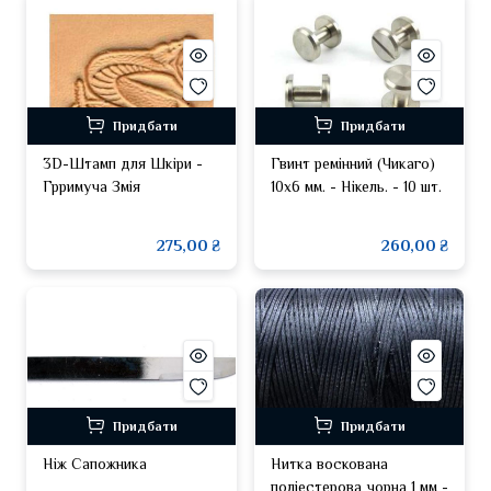
Придбати
Придбати
3D-Штамп для Шкіри -
Гвинт ремінний (Чикаго)
Грримуча Змія
10х6 мм. - Нікель. - 10 шт.
275,00 ₴
260,00 ₴
Придбати
Придбати
Ніж Сапожника
Нитка воскована
поліестерова чорна 1 мм -