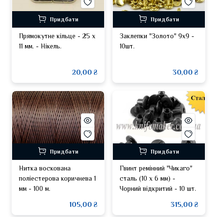
Придбати
Придбати
Прямокутне кільце - 25 х
Заклепки "Золото" 9x9 -
11 мм. - Нікель.
10шт.
20,00 ₴
30,00 ₴
Придбати
Придбати
Нитка воскована
Гвинт ремінний "Чикаго"
поліестерова коричнева 1
сталь (10 х 6 мм) -
мм - 100 м.
Чорний відкритий - 10 шт.
105,00 ₴
315,00 ₴