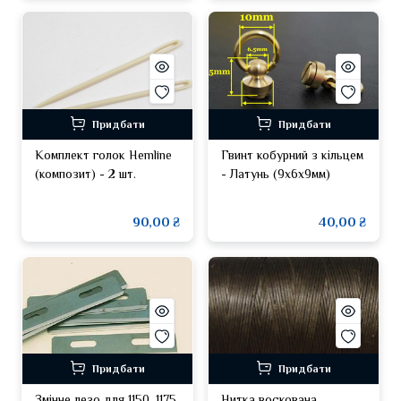
Придбати
Придбати
Комплект голок Hemline
Гвинт кобурний з кільцем
(композит) - 2 шт.
- Латунь (9х6х9мм)
90,00 ₴
40,00 ₴
Придбати
Придбати
Змінне лезо для 1150, 1175,
Нитка воскована