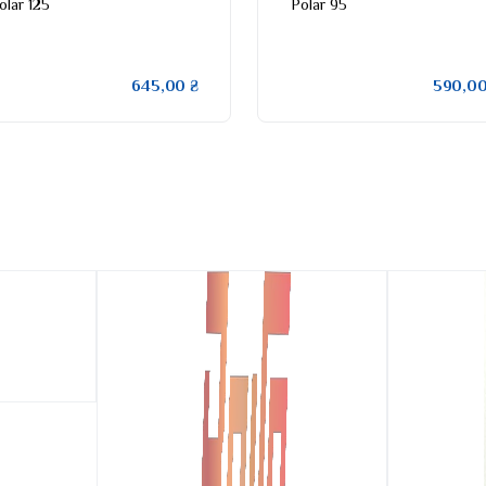
olar 125
Polar 95
645,00 ₴
590,00