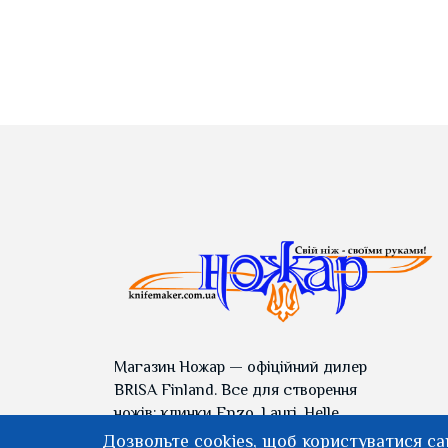
Магазин Ножар — офіційний дилер
BRISA Finland. Все для створення
ножів: клинки Enzo, Lauri, Helle,
дамасські клинки, ножові сталі
Дозвольте cookies, щоб користуватися с