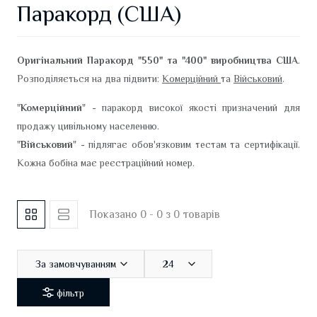
Паракорд (США)
Оригінальний Паракорд "550" та "400" виробництва США
.
Розподіляється на два підвити:
Комерційний
та
Військовий
.
"
Комерційний
" - паракорд високої якості призначений для
продажу цивільному населенню.
"
Військовий
" - підлягає обов'язковим тестам та сертифікації.
Кожна бобіна має реєстраційний номер.
Показано 0 - 0 з 0 товарів
За замовчуванням
24
фільтр