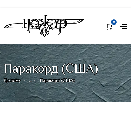
0
Паракорд (США)
Додому
...
Паракорд (США)