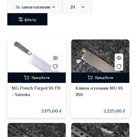
За замовчуванням
24
фільтр
Придбати
Придбати
MG French Forged SS 170
Клинок-кухонник MG SS
- Santoku
200
2.175,00 ₴
2.225,00 ₴