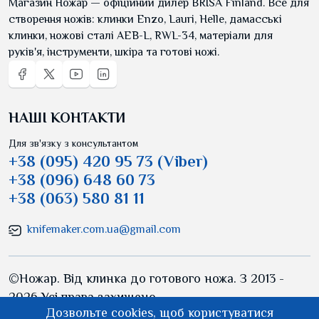
Магазин Ножар — офіційний дилер BRISA Finland. Все для
створення ножів: клинки Enzo, Lauri, Helle, дамасські
клинки, ножові сталі AEB-L, RWL-34, матеріали для
руків'я, інструменти, шкіра та готові ножі.
НАШІ КОНТАКТИ
Для зв'язку з консультантом
+38 (095) 420 95 73 (Viber)
+38 (096) 648 60 73
+38 (063) 580 81 11
knifemaker.com.ua@gmail.com
©Ножар. Від клинка до готового ножа. З 2013 -
2026 Усі права захищено.
Дозвольте cookies, щоб користуватися