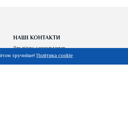
НАШІ КОНТАКТИ
Для зв'язку з консультантом
+38 (095) 420 95 73
айтом зручніше!
Політика cookie
(Viber)
+38 (096) 648 60 73
+38 (063) 580 81 11
knifemaker.com.ua@gmail.com