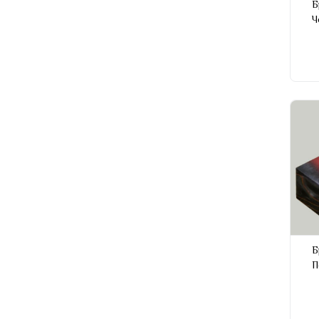
Б
Ч
Б
П