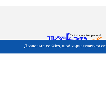
Дозвольте cookies, щоб користуватися с
Магазин Ножар — офіційний дилер
BRISA Finland. Все для створення
ножів: клинки Enzo, Lauri, Helle,
дамасські клинки, ножові сталі
AEB-L, RWL-34, матеріали для
руків'я, інструменти, шкіра та готові
ножі.