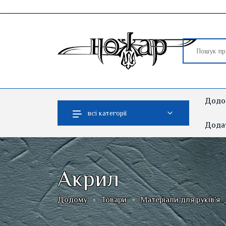
Додо
всі категорії
Додат
Акрил
Додому
Товари
Матеріали для руків'я